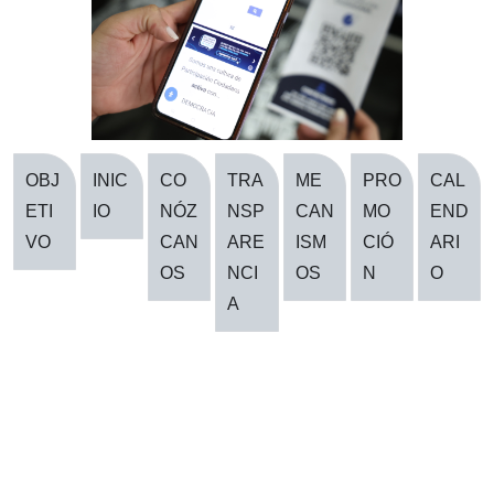
OBJ
INIC
CO
TRA
ME
PRO
CAL
ETI
IO
NÓZ
NSP
CAN
MO
END
VO
CAN
ARE
ISM
CIÓ
ARI
OS
NCI
OS
N
O
A